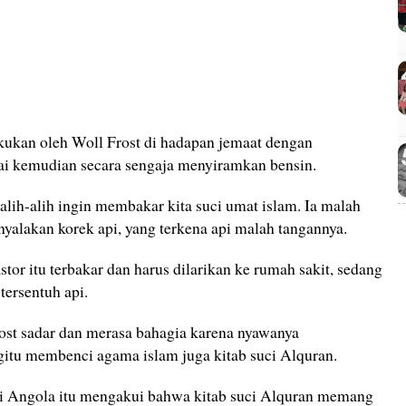
akukan oleh Woll Frost di hadapan jemaat dengan
ai kemudian secara sengaja menyiramkan bensin.
alih-alih ingin membakar kita suci umat islam. Ia malah
nyalakan korek api, yang terkena api malah tangannya.
tor itu terbakar dan harus dilarikan ke rumah sakit, sedang
tersentuh api.
ost sadar dan merasa bahagia karena nyawanya
egitu membenci agama islam juga kitab suci Alquran.
dari Angola itu mengakui bahwa kitab suci Alquran memang