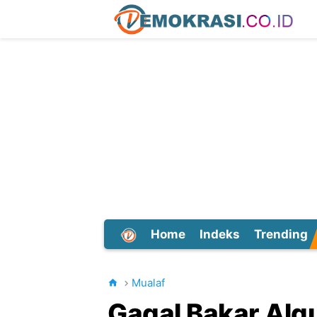
Home
Indeks
Trending
Dunia
Mualaf
Gagal Bakar Alq