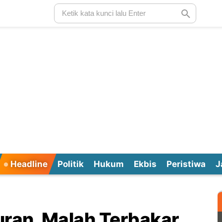
Headline
Politik
Hukum
Ekbis
Peristiwa
J
uran, Malah Terbakar