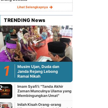
Lihat Selengkapnya
TRENDING News
Musim Ujan, Duda dan
Janda Rejang Lebong
Ramai Nikah
Imam Syafi'i: "Tanda Akhir
Zaman Munculnya Ulama yang
Membingungkan Umat"
Inilah Kisah Orang-orang