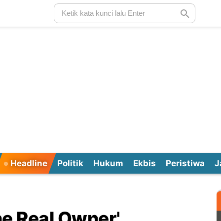
Headline
Politik
Hukum
Ekbis
Peristiwa
J
e Real Owner',