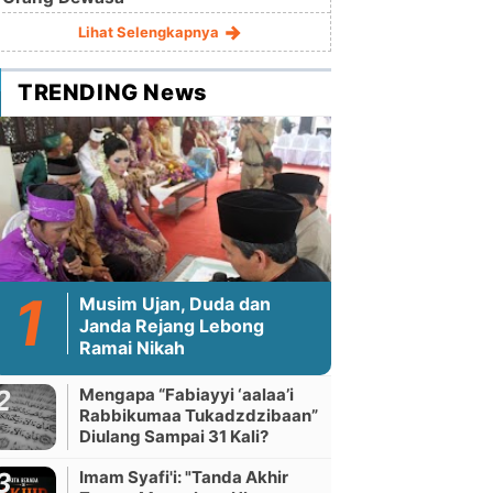
Lihat Selengkapnya
TRENDING News
Musim Ujan, Duda dan
Janda Rejang Lebong
Ramai Nikah
Mengapa “Fabiayyi ‘aalaa’i
Rabbikumaa Tukadzdzibaan”
Diulang Sampai 31 Kali?
Imam Syafi'i: "Tanda Akhir