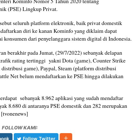
Menteri Kominfo Nomor 5 Tahun 2020 tentang
nik (PSE) Lingkup Privat.
sebut seluruh platform elektronik, baik privat domestik
ndaftarkan diri ke kanan Kominfo yang diklaim dapat
 konsumen dari penyelanggara sistem digital di Indonesia.
an berakhir pada Jumat, (29/7/2022) sebanyak delapan
rafik rating tertinggi yakni Dota (game), Counter Strike
distribusi game), Paypal, Steam (platform distribusi
attle Net belum mendaftarkan ke PSE hingga dilakukan
terdapat sebanyak 8.962 aplikasi yang sudah mendaftar
k 8.680 di antaranya PSE domestik dan 282 merupakan
. [tvonenews]
FOLLOW KAMI:
book
Follow Twitter