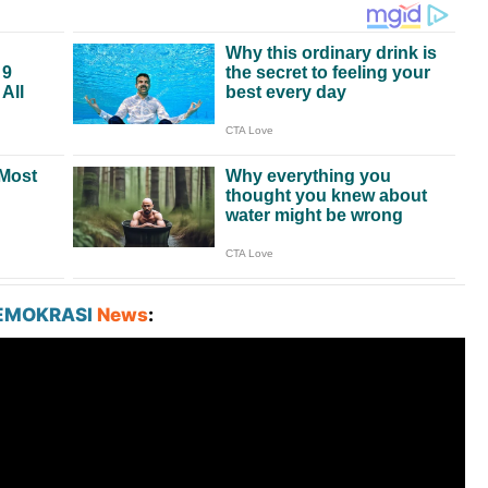
EMOKRASI
News
: