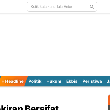
Headline
Politik
Hukum
Ekbis
Peristiwa
J
iran Bersifat