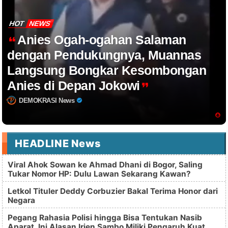
HOT
NEWS
Anies Ogah-ogahan Salaman
dengan Pendukungnya, Muannas
Langsung Bongkar Kesombongan
Anies di Depan Jokowi
DEMOKRASI News
HEADLINE News
Viral Ahok Sowan ke Ahmad Dhani di Bogor, Saling
Tukar Nomor HP: Dulu Lawan Sekarang Kawan?
Letkol Tituler Deddy Corbuzier Bakal Terima Honor dari
Negara
Pegang Rahasia Polisi hingga Bisa Tentukan Nasib
Aparat, Ini Alasan Irjen Sambo Miliki Pengaruh Kuat