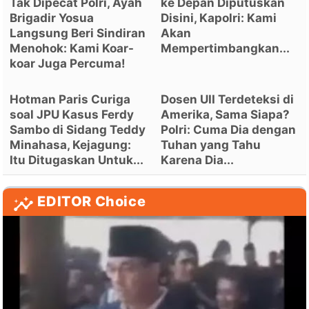
Tak Dipecat Polri, Ayah
ke Depan Diputuskan
Brigadir Yosua
Disini, Kapolri: Kami
Langsung Beri Sindiran
Akan
Menohok: Kami Koar-
Mempertimbangkan...
koar Juga Percuma!
Hotman Paris Curiga
Dosen UII Terdeteksi di
soal JPU Kasus Ferdy
Amerika, Sama Siapa?
Sambo di Sidang Teddy
Polri: Cuma Dia dengan
Minahasa, Kejagung:
Tuhan yang Tahu
Itu Ditugaskan Untuk...
Karena Dia...
EDITOR Choice