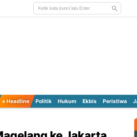
Headline
Politik
Hukum
Ekbis
Peristiwa
J
Magelang ke Jakarta,