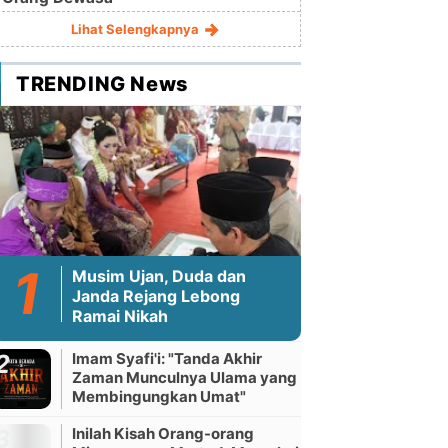
Lihat Selengkapnya
TRENDING News
Musim Ujan, Duda dan
Janda Rejang Lebong
Ramai Nikah
Imam Syafi'i: "Tanda Akhir
Zaman Munculnya Ulama yang
Membingungkan Umat"
Inilah Kisah Orang-orang