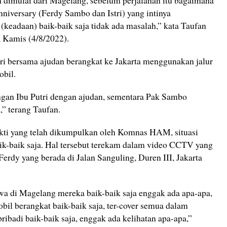
n dimulai dari Magelang, sebelum perjalanan itu bagaimana
nniversary (Ferdy Sambo dan Istri) yang intinya
eadaan) baik-baik saja tidak ada masalah,” kata Taufan
, Kamis (4/8/2022).
i bersama ajudan berangkat ke Jakarta menggunakan jalur
bil.
an Ibu Putri dengan ajudan, sementara Pak Sambo
,” terang Taufan.
kti yang telah dikumpulkan oleh Komnas HAM, situasi
 baik-baik saja. Hal tersebut terekam dalam video CCTV yang
Ferdy yang berada di Jalan Sanguling, Duren III, Jakarta
a di Magelang mereka baik-baik saja enggak ada apa-apa,
l berangkat baik-baik saja, ter-cover semua dalam
badi baik-baik saja, enggak ada kelihatan apa-apa,”