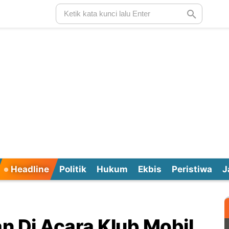
Headline
Politik
Hukum
Ekbis
Peristiwa
J
an Di Acara Klub Mobil,