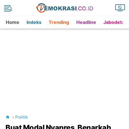
Home
Indeks
Trending
Headline
Jabodetab
Politik
Buat Modal Nyapres, Benarkah