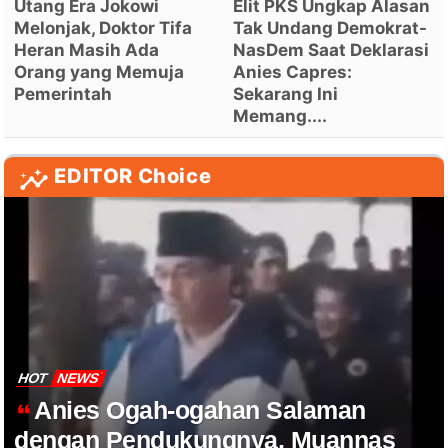
Utang Era Jokowi
Elit PKS Ungkap Alasan
Melonjak, Doktor Tifa
Tak Undang Demokrat-
Heran Masih Ada
NasDem Saat Deklarasi
Orang yang Memuja
Anies Capres:
Pemerintah
Sekarang Ini
Memang....
EDITOR Choice
HOT
NEWS
Anies Ogah-ogahan Salaman
dengan Pendukungnya, Muannas