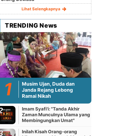
Lihat Selengkapnya
TRENDING News
Musim Ujan, Duda dan
Janda Rejang Lebong
Ramai Nikah
Imam Syafi'i: "Tanda Akhir
Zaman Munculnya Ulama yang
Membingungkan Umat"
Inilah Kisah Orang-orang