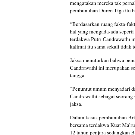
mengatakan mereka tak pernah
pembunuhan Duren Tiga itu b
“Berdasarkan ruang fakta-fak
hal yang mengada-ada sepert
terdakwa Putri Candrawathi in
kalimat itu sama sekali tidak
Jaksa menuturkan bahwa pen
Candrawathi ini merupakan seo
tangga.
“Penuntut umum menyadari da
Candrawathi sebagai seorang w
jaksa.
Dalam kasus pembunuhan Brigad
bersama terdakwa Kuat Ma’ruf
12 tahun penjara sedangkan Bh