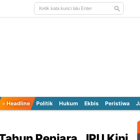
Headline
Politik
Hukum
Ekbis
Peristiwa
J
Tahun Penjara, JPU Kini