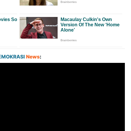
EMOKRASI
News
: