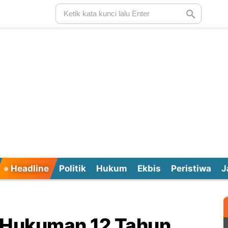
Headline
Politik
Hukum
Ekbis
Peristiwa
J
 Hukuman 12 Tahun