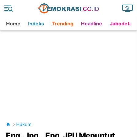
Home
Indeks
Trending
Headline
Jabodetab
Hukum
Eng...Ing...Eng, JPU Menuntut