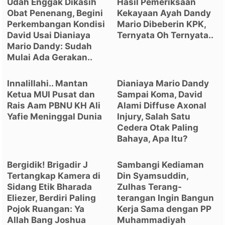
Udah Enggak Dikasih
Hasil Pemeriksaan
Obat Penenang, Begini
Kekayaan Ayah Dandy
Perkembangan Kondisi
Mario Dibeberin KPK,
David Usai Dianiaya
Ternyata Oh Ternyata..
Mario Dandy: Sudah
Mulai Ada Gerakan..
Innalillahi.. Mantan
Dianiaya Mario Dandy
Ketua MUI Pusat dan
Sampai Koma, David
Rais Aam PBNU KH Ali
Alami Diffuse Axonal
Yafie Meninggal Dunia
Injury, Salah Satu
Cedera Otak Paling
Bahaya, Apa Itu?
Bergidik! Brigadir J
Sambangi Kediaman
Tertangkap Kamera di
Din Syamsuddin,
Sidang Etik Bharada
Zulhas Terang-
Eliezer, Berdiri Paling
terangan Ingin Bangun
Pojok Ruangan: Ya
Kerja Sama dengan PP
Allah Bang Joshua
Muhammadiyah