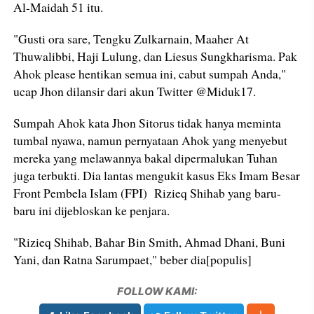
Al-Maidah 51 itu.
"Gusti ora sare, Tengku Zulkarnain, Maaher At
Thuwalibbi, Haji Lulung, dan Liesus Sungkharisma. Pak
Ahok please hentikan semua ini, cabut sumpah Anda,"
ucap Jhon dilansir dari akun Twitter @Miduk17.
Sumpah Ahok kata Jhon Sitorus tidak hanya meminta
tumbal nyawa, namun pernyataan Ahok yang menyebut
mereka yang melawannya bakal dipermalukan Tuhan
juga terbukti. Dia lantas mengukit kasus Eks Imam Besar
Front Pembela Islam (FPI) Rizieq Shihab yang baru-
baru ini dijebloskan ke penjara.
"Rizieq Shihab, Bahar Bin Smith, Ahmad Dhani, Buni
Yani, dan Ratna Sarumpaet," beber dia[populis]
FOLLOW KAMI: