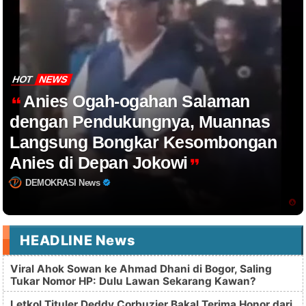
HOT
NEWS
Anies Ogah-ogahan Salaman
dengan Pendukungnya, Muannas
Langsung Bongkar Kesombongan
Anies di Depan Jokowi
DEMOKRASI News
HEADLINE News
Viral Ahok Sowan ke Ahmad Dhani di Bogor, Saling
Tukar Nomor HP: Dulu Lawan Sekarang Kawan?
Letkol Tituler Deddy Corbuzier Bakal Terima Honor dari