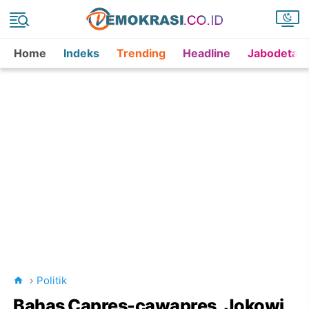
Home
Indeks
Trending
Headline
Jabodetab
Politik
Bahas Capres-cawapres, Jokowi