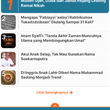
Musim Ujan, Duda dan Janda Rejang Lebong
Ramai Nikah
Mengapa “Fabiayyi ‘aalaa’i Rabbikumaa
Tukadzdzibaan” Diulang Sampai 31 Kali?
Imam Syafi'i: "Tanda Akhir Zaman Munculnya
Ulama yang Membingungkan Umat"
Akui Anak Gelap, Tak Mau Gunakan Nama
Soekarnoputra
Di Inggris Anak Lahir Diberi Nama Muhammad
Sedang Menjadi Trend
Lihat Selengkapnya