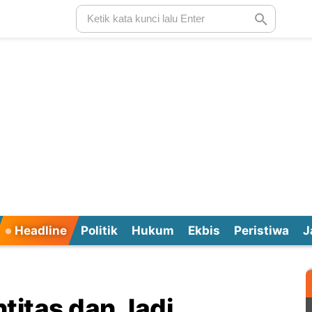
Headline
Politik
Hukum
Ekbis
Peristiwa
J
ntitas dan Jadi