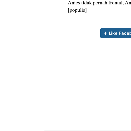
Anies tidak pernah frontal, A
[populis]
Like Face