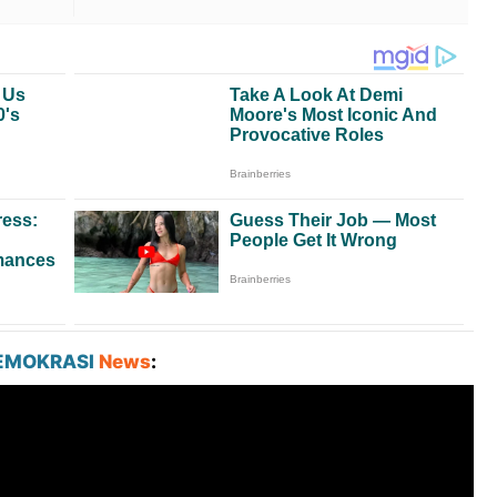
EMOKRASI
News
: