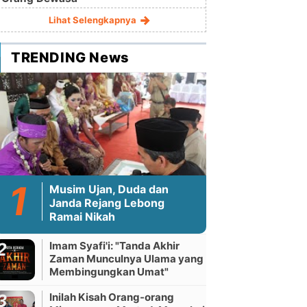
Lihat Selengkapnya
TRENDING News
Musim Ujan, Duda dan
Janda Rejang Lebong
Ramai Nikah
Imam Syafi'i: "Tanda Akhir
Zaman Munculnya Ulama yang
Membingungkan Umat"
Inilah Kisah Orang-orang