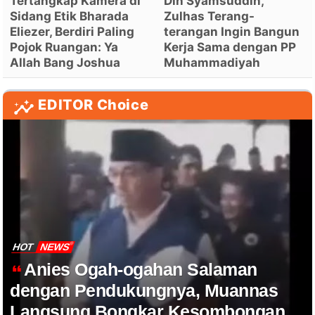
Tertangkap Kamera di
Din Syamsuddin,
Sidang Etik Bharada
Zulhas Terang-
Eliezer, Berdiri Paling
terangan Ingin Bangun
Pojok Ruangan: Ya
Kerja Sama dengan PP
Allah Bang Joshua
Muhammadiyah
EDITOR Choice
HOT
NEWS
Anies Ogah-ogahan Salaman
dengan Pendukungnya, Muannas
Langsung Bongkar Kesombongan