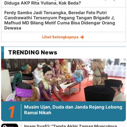
Diduga AKP Rita Yuliana, Kok Beda?
Ferdy Sambo Jadi Tersangka, Beredar Foto Putri
Candrawathi Tersenyum Pegang Tangan Brigadir J,
Mafhud MD Bilang Motif Cuma Bisa Didengar Orang
Dewasa
Lihat Selengkapnya
TRENDING News
Musim Ujan, Duda dan Janda Rejang Lebong
Ramai Nikah
Imam Syafi'i: "Tanda Akhir Zaman Munculnya