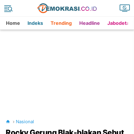
Home
Indeks
Trending
Headline
Jabodetab
Nasional
Rocky Gerung Blak-blakan Sebut