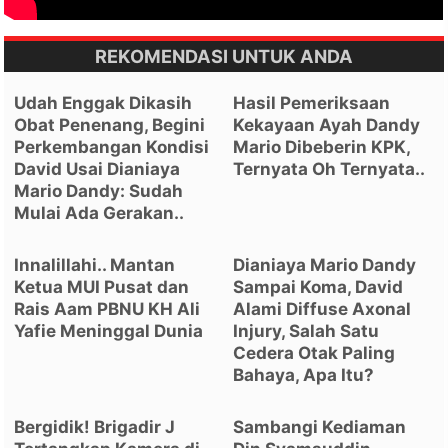
REKOMENDASI UNTUK ANDA
Udah Enggak Dikasih
Hasil Pemeriksaan
Obat Penenang, Begini
Kekayaan Ayah Dandy
Perkembangan Kondisi
Mario Dibeberin KPK,
David Usai Dianiaya
Ternyata Oh Ternyata..
Mario Dandy: Sudah
Mulai Ada Gerakan..
Innalillahi.. Mantan
Dianiaya Mario Dandy
Ketua MUI Pusat dan
Sampai Koma, David
Rais Aam PBNU KH Ali
Alami Diffuse Axonal
Yafie Meninggal Dunia
Injury, Salah Satu
Cedera Otak Paling
Bahaya, Apa Itu?
Bergidik! Brigadir J
Sambangi Kediaman