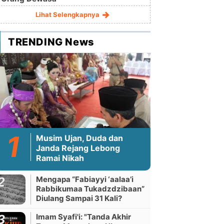
Lihat Selengkapnya
TRENDING News
Musim Ujan, Duda dan
Janda Rejang Lebong
Ramai Nikah
Mengapa “Fabiayyi ‘aalaa’i
Rabbikumaa Tukadzdzibaan”
Diulang Sampai 31 Kali?
Imam Syafi'i: "Tanda Akhir