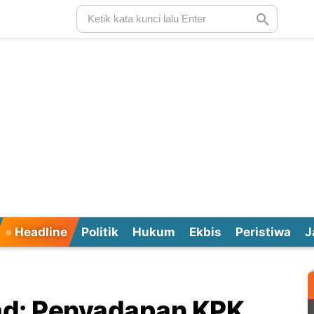
Headline
Politik
Hukum
Ekbis
Peristiwa
J
ad: Penyadapan KPK