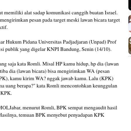
t memiliki alat sadap komunikasi canggih buatan Israel.
 mengirimkan pesan pada target meski lawan bicara target
tif.
ar Hukum Pidana Universitas Padjadjaran (Unpad) Prof
si publik yang digelar KNPI Bandung, Senin (14/10).
lang saja kata Romli. Misal HP kamu hidup, hp dia (lawan
ba-tiba dia (lawan bicara) bisa mengirimkan WA (pesan
KPK), kamu kirim WA? nggak jawab kamu. Lalu (KPK)
rima uang berapa?" kata Romli mencontohkan keunggulan
i KPK.
RMOLJabar, menurut Romli, BPK sempat mengaudit hasil
Hasilnya, temuan BPK menyebut penyadapan KPK