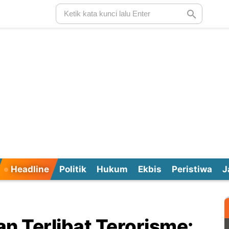
Headline
Politik
Hukum
Ekbis
Peristiwa
J
an Terlibat Terorisme: