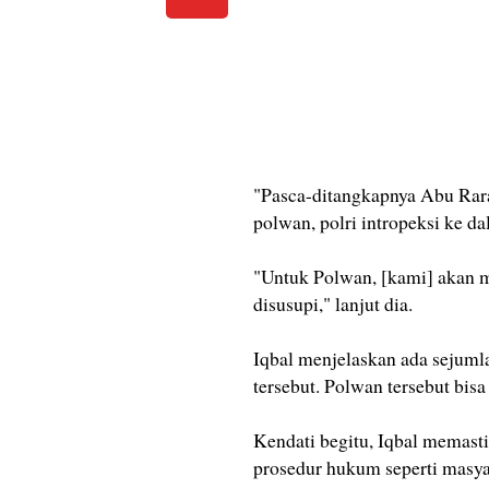
"Pasca-ditangkapnya Abu Rara
polwan, polri intropeksi ke da
"Untuk Polwan, [kami] akan 
disusupi," lanjut dia.
Iqbal menjelaskan ada sejuml
tersebut. Polwan tersebut bis
Kendati begitu, Iqbal memast
prosedur hukum seperti masya