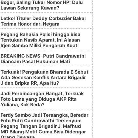
Bogor, Saling Tukar Nomor HP: Dulu
Lawan Sekarang Kawan?
Letkol Tituler Deddy Corbuzier Bakal
Terima Honor dari Negara
Pegang Rahasia Polisi hingga Bisa
Tentukan Nasib Aparat, Ini Alasan
Irjen Sambo Miliki Pengaruh Kuat
BREAKING NEWS: Putri Candrawathi
Diancam Pasal Hukuman Mati
Terkuak! Pengakuan Bharada E Sebut
Ada Gesekan Konflik Antara Brigadir
J dan Bripka RR, Apa itu?
Jadi Perbincangan Hangat, Terkuak
Foto Lama yang Diduga AKP Rita
Yuliana, Kok Beda?
Ferdy Sambo Jadi Tersangka, Beredar
Foto Putri Candrawathi Tersenyum
Pegang Tangan Brigadir J, Mafhud
MD Bilang Motif Cuma Bisa Didengar
Orang Dewasa