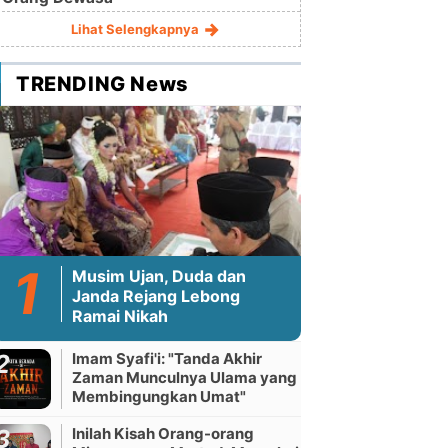
Lihat Selengkapnya
TRENDING News
Musim Ujan, Duda dan
Janda Rejang Lebong
Ramai Nikah
Imam Syafi'i: "Tanda Akhir
Zaman Munculnya Ulama yang
Membingungkan Umat"
Inilah Kisah Orang-orang