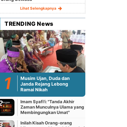
Lihat Selengkapnya
TRENDING News
Musim Ujan, Duda dan
Janda Rejang Lebong
Ramai Nikah
Imam Syafi'i: "Tanda Akhir
Zaman Munculnya Ulama yang
Membingungkan Umat"
Inilah Kisah Orang-orang