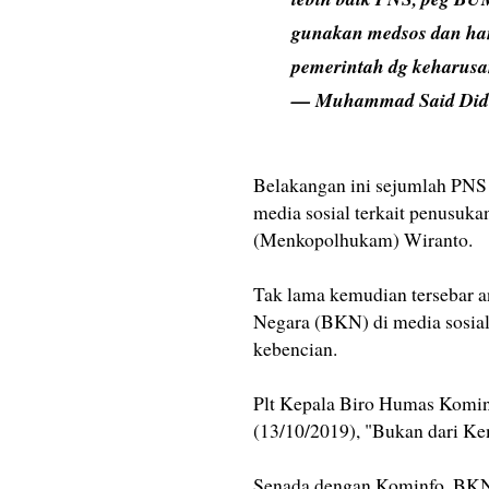
gunakan medsos dan han
pemerintah dg keharusa
— Muhammad Said Did
Belakangan ini sejumlah PNS
media sosial terkait penusuk
(Menkopolhukam) Wiranto.
Tak lama kemudian tersebar
Negara (BKN) di media sosial.
kebencian.
Plt Kepala Biro Humas Komin
(13/10/2019), "Bukan dari K
Senada dengan Kominfo, BKN