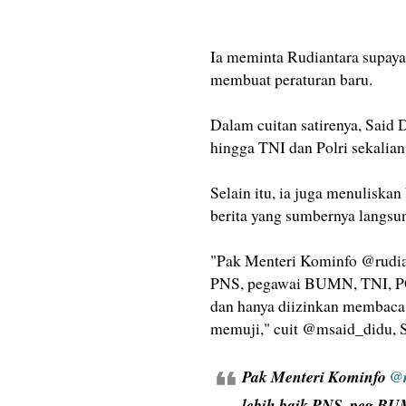
Ia meminta Rudiantara supaya
membuat peraturan baru.
Dalam cuitan satirenya, Sai
hingga TNI dan Polri sekalia
Selain itu, ia juga menulisk
berita yang sumbernya langsu
"Pak Menteri Kominfo @rudian
PNS, pegawai BUMN, TNI, PO
dan hanya diizinkan membaca 
memuji," cuit @msaid_didu, S
Pak Menteri Kominfo
@r
lebih baik PNS, peg BU