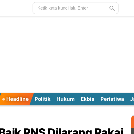
Headline
Politik
Hukum
Ekbis
Peristiwa
J
 Baik PNS Dilarang Pakai