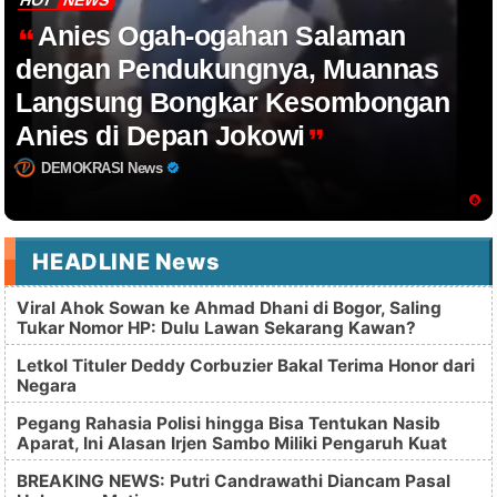
HOT
NEWS
Anies Ogah-ogahan Salaman
dengan Pendukungnya, Muannas
Langsung Bongkar Kesombongan
Anies di Depan Jokowi
DEMOKRASI News
HEADLINE News
Viral Ahok Sowan ke Ahmad Dhani di Bogor, Saling
Tukar Nomor HP: Dulu Lawan Sekarang Kawan?
Letkol Tituler Deddy Corbuzier Bakal Terima Honor dari
Negara
Pegang Rahasia Polisi hingga Bisa Tentukan Nasib
Aparat, Ini Alasan Irjen Sambo Miliki Pengaruh Kuat
BREAKING NEWS: Putri Candrawathi Diancam Pasal