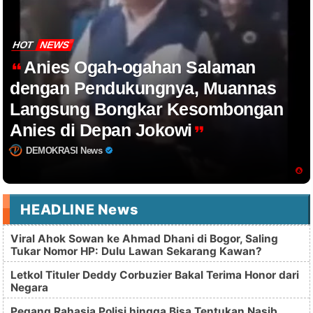
HOT
NEWS
Anies Ogah-ogahan Salaman
dengan Pendukungnya, Muannas
Langsung Bongkar Kesombongan
Anies di Depan Jokowi
DEMOKRASI News
HEADLINE News
Viral Ahok Sowan ke Ahmad Dhani di Bogor, Saling
Tukar Nomor HP: Dulu Lawan Sekarang Kawan?
Letkol Tituler Deddy Corbuzier Bakal Terima Honor dari
Negara
Pegang Rahasia Polisi hingga Bisa Tentukan Nasib