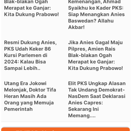
Blak-blakan Ogah
Kemenangan, Ahmad
Merapat ke Ganjar:
Syaikhu ke Kader PKS:
Kita Dukung Prabowo!
Siap Menangkan Anies
Baswedan? Allahu
Akbar!
Resmi Dukung Anies,
Jika Anies Gagal Maju
PKS Udah Keker 86
Pilpres, Amien Rais
Kursi Parlemen di
Blak-blakan Ogah
2024: Kalau Bisa
Merapat ke Ganjar:
Sampai Lebih..
Kita Dukung Prabowo!
Utang Era Jokowi
Elit PKS Ungkap Alasan
Melonjak, Doktor Tifa
Tak Undang Demokrat-
Heran Masih Ada
NasDem Saat Deklarasi
Orang yang Memuja
Anies Capres:
Pemerintah
Sekarang Ini
Memang....