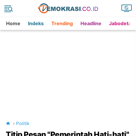
Home
Indeks
Trending
Headline
Jabodetab
Politik
Titip Pesan "Pemerintah Hati-hati"