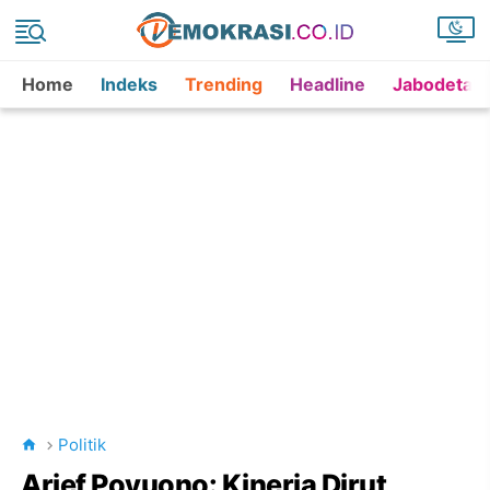
Home
Indeks
Trending
Headline
Jabodetab
Politik
Arief Poyuono: Kinerja Dirut