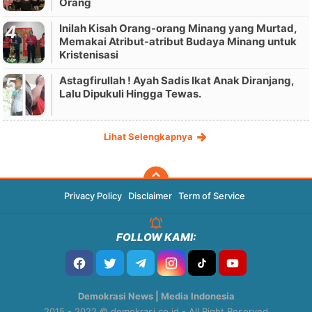
Orang
Inilah Kisah Orang-orang Minang yang Murtad,
Memakai Atribut-atribut Budaya Minang untuk
Kristenisasi
Astagfirullah ! Ayah Sadis Ikat Anak Diranjang,
Lalu Dipukuli Hingga Tewas.
Lihat Selengkapnya
Privacy Policy
Disclaimer
Term of Service
FOLLOW KAMI:
Demokrasi News | Media Indonesia
2015 - 2022 © demokrasi.co.id - All Right Reserved