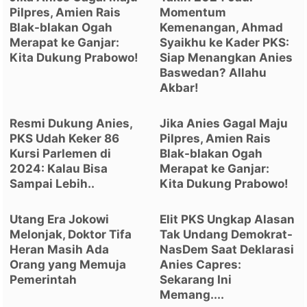
Pilpres, Amien Rais
Momentum
Blak-blakan Ogah
Kemenangan, Ahmad
Merapat ke Ganjar:
Syaikhu ke Kader PKS:
Kita Dukung Prabowo!
Siap Menangkan Anies
Baswedan? Allahu
Akbar!
Resmi Dukung Anies,
Jika Anies Gagal Maju
PKS Udah Keker 86
Pilpres, Amien Rais
Kursi Parlemen di
Blak-blakan Ogah
2024: Kalau Bisa
Merapat ke Ganjar:
Sampai Lebih..
Kita Dukung Prabowo!
Utang Era Jokowi
Elit PKS Ungkap Alasan
Melonjak, Doktor Tifa
Tak Undang Demokrat-
Heran Masih Ada
NasDem Saat Deklarasi
Orang yang Memuja
Anies Capres:
Pemerintah
Sekarang Ini
Memang....