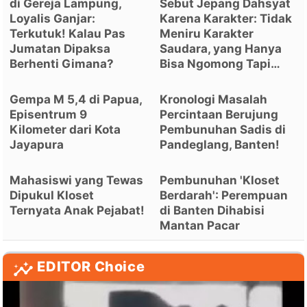
di Gereja Lampung,
Sebut Jepang Dahsyat
Loyalis Ganjar:
Karena Karakter: Tidak
Terkutuk! Kalau Pas
Meniru Karakter
Jumatan Dipaksa
Saudara, yang Hanya
Berhenti Gimana?
Bisa Ngomong Tapi…
Gempa M 5,4 di Papua,
Kronologi Masalah
Episentrum 9
Percintaan Berujung
Kilometer dari Kota
Pembunuhan Sadis di
Jayapura
Pandeglang, Banten!
Mahasiswi yang Tewas
Pembunuhan 'Kloset
Dipukul Kloset
Berdarah': Perempuan
Ternyata Anak Pejabat!
di Banten Dihabisi
Mantan Pacar
EDITOR Choice