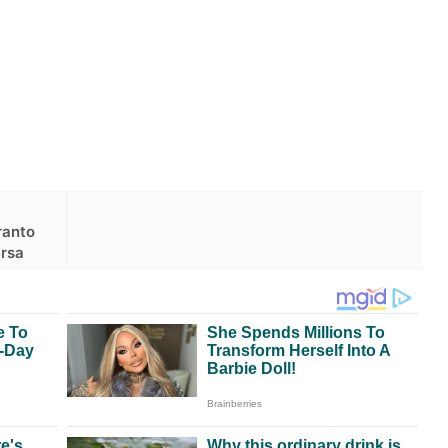
ranto
arsa