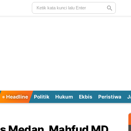
Headline
Politik
Hukum
Ekbis
Peristiwa
J
es Medan, Mahfud MD