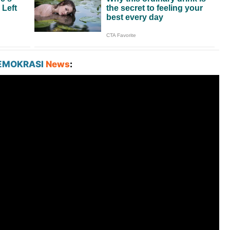
EMOKRASI
News
: