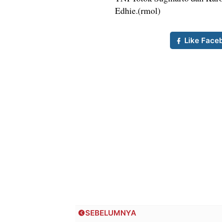
Edhie.(rmol)
Like Face
SEBELUMNYA