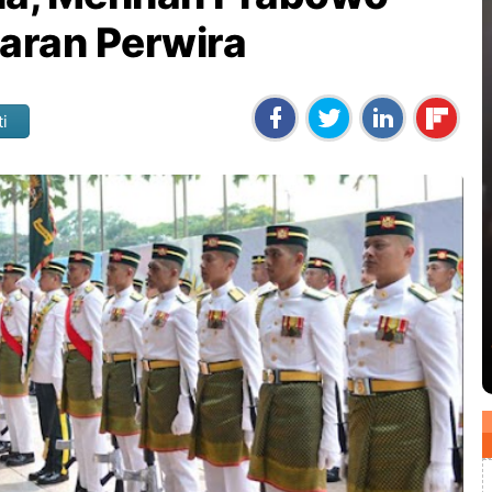
karan Perwira
ti