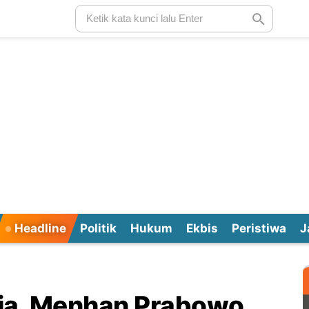
Headline
Politik
Hukum
Ekbis
Peristiwa
J
ia, Menhan Prabowo