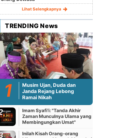
Lihat Selengkapnya
TRENDING News
Musim Ujan, Duda dan
Janda Rejang Lebong
Ramai Nikah
Imam Syafi'i: "Tanda Akhir
Zaman Munculnya Ulama yang
Membingungkan Umat"
Inilah Kisah Orang-orang