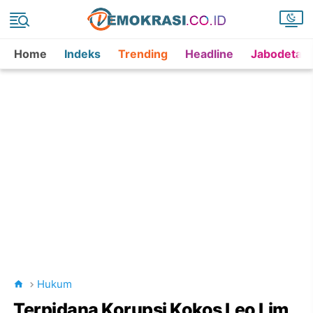
Home
Indeks
Trending
Headline
Jabodetab
Hukum
Terpidana Korupsi Kokos Leo Lim