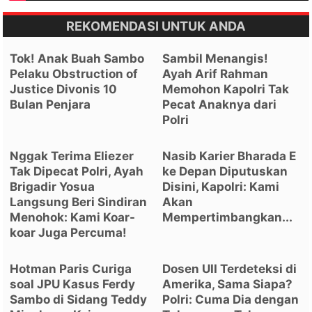
REKOMENDASI UNTUK ANDA
Tok! Anak Buah Sambo
Sambil Menangis!
Pelaku Obstruction of
Ayah Arif Rahman
Justice Divonis 10
Memohon Kapolri Tak
Bulan Penjara
Pecat Anaknya dari
Polri
Nggak Terima Eliezer
Nasib Karier Bharada E
Tak Dipecat Polri, Ayah
ke Depan Diputuskan
Brigadir Yosua
Disini, Kapolri: Kami
Langsung Beri Sindiran
Akan
Menohok: Kami Koar-
Mempertimbangkan...
koar Juga Percuma!
Hotman Paris Curiga
Dosen UII Terdeteksi di
soal JPU Kasus Ferdy
Amerika, Sama Siapa?
Sambo di Sidang Teddy
Polri: Cuma Dia dengan