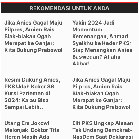
REKOMENDASI UNTUK ANDA
Jika Anies Gagal Maju
Yakin 2024 Jadi
Pilpres, Amien Rais
Momentum
Blak-blakan Ogah
Kemenangan, Ahmad
Merapat ke Ganjar:
Syaikhu ke Kader PKS:
Kita Dukung Prabowo!
Siap Menangkan Anies
Baswedan? Allahu
Akbar!
Resmi Dukung Anies,
Jika Anies Gagal Maju
PKS Udah Keker 86
Pilpres, Amien Rais
Kursi Parlemen di
Blak-blakan Ogah
2024: Kalau Bisa
Merapat ke Ganjar:
Sampai Lebih..
Kita Dukung Prabowo!
Utang Era Jokowi
Elit PKS Ungkap Alasan
Melonjak, Doktor Tifa
Tak Undang Demokrat-
Heran Masih Ada
NasDem Saat Deklarasi