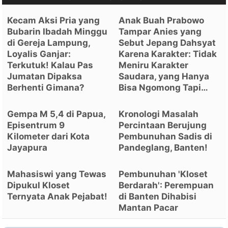
Kecam Aksi Pria yang
Anak Buah Prabowo
Bubarin Ibadah Minggu
Tampar Anies yang
di Gereja Lampung,
Sebut Jepang Dahsyat
Loyalis Ganjar:
Karena Karakter: Tidak
Terkutuk! Kalau Pas
Meniru Karakter
Jumatan Dipaksa
Saudara, yang Hanya
Berhenti Gimana?
Bisa Ngomong Tapi…
Gempa M 5,4 di Papua,
Kronologi Masalah
Episentrum 9
Percintaan Berujung
Kilometer dari Kota
Pembunuhan Sadis di
Jayapura
Pandeglang, Banten!
Mahasiswi yang Tewas
Pembunuhan 'Kloset
Dipukul Kloset
Berdarah': Perempuan
Ternyata Anak Pejabat!
di Banten Dihabisi
Mantan Pacar