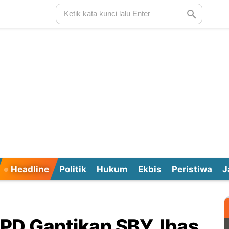
Headline
Politik
Hukum
Ekbis
Peristiwa
J
PD Gantikan SBY, Ibas