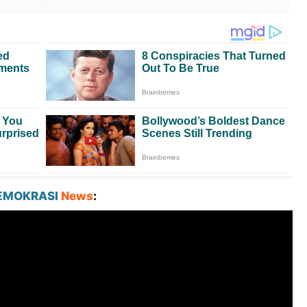
EMOKRASI
News
: