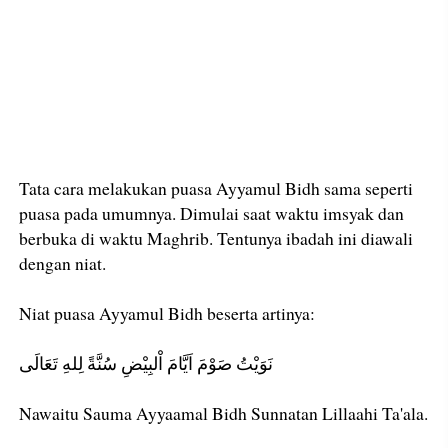
Tata cara melakukan puasa Ayyamul Bidh sama seperti
puasa pada umumnya. Dimulai saat waktu imsyak dan
berbuka di waktu Maghrib. Tentunya ibadah ini diawali
dengan niat.
Niat puasa Ayyamul Bidh beserta artinya:
نَوَيْتُ صَوْمَ اَيَّامَ اْلبِيْضِ سُنَّةً لِلهِ تَعَالَى
Nawaitu Sauma Ayyaamal Bidh Sunnatan Lillaahi Ta'ala.