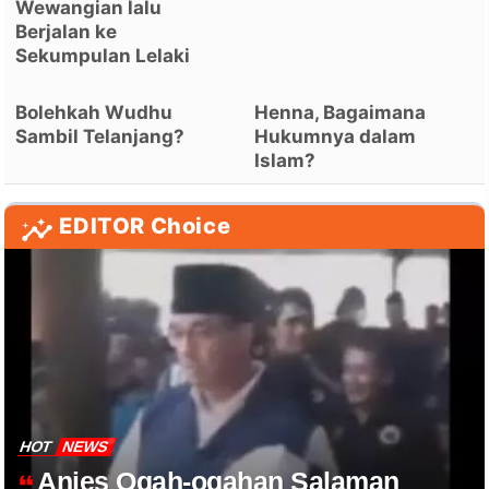
Wewangian lalu
Berjalan ke
Sekumpulan Lelaki
Bolehkah Wudhu
Henna, Bagaimana
Sambil Telanjang?
Hukumnya dalam
Islam?
EDITOR Choice
HOT
NEWS
Anies Ogah-ogahan Salaman