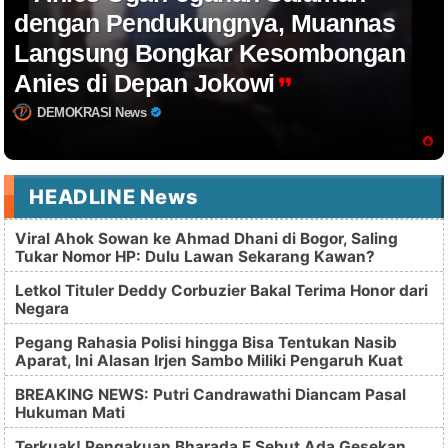
dengan Pendukungnya, Muannas
Langsung Bongkar Kesombongan
Anies di Depan Jokowi
DEMOKRASI News
HEADLINE News
Viral Ahok Sowan ke Ahmad Dhani di Bogor, Saling
Tukar Nomor HP: Dulu Lawan Sekarang Kawan?
Letkol Tituler Deddy Corbuzier Bakal Terima Honor dari
Negara
Pegang Rahasia Polisi hingga Bisa Tentukan Nasib
Aparat, Ini Alasan Irjen Sambo Miliki Pengaruh Kuat
BREAKING NEWS: Putri Candrawathi Diancam Pasal
Hukuman Mati
Terkuak! Pengakuan Bharada E Sebut Ada Gesekan