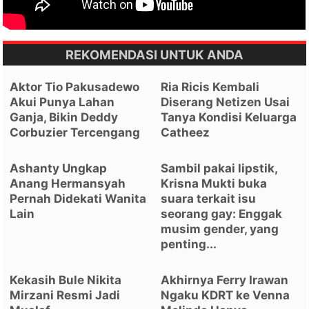
REKOMENDASI UNTUK ANDA
Aktor Tio Pakusadewo
Ria Ricis Kembali
Akui Punya Lahan
Diserang Netizen Usai
Ganja, Bikin Deddy
Tanya Kondisi Keluarga
Corbuzier Tercengang
Catheez
Ashanty Ungkap
Sambil pakai lipstik,
Anang Hermansyah
Krisna Mukti buka
Pernah Didekati Wanita
suara terkait isu
Lain
seorang gay: Enggak
musim gender, yang
penting...
Kekasih Bule Nikita
Akhirnya Ferry Irawan
Mirzani Resmi Jadi
Ngaku KDRT ke Venna