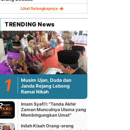
Lihat Selengkapnya
TRENDING News
Musim Ujan, Duda dan
Janda Rejang Lebong
Ramai Nikah
Imam Syafi'i: "Tanda Akhir
Zaman Munculnya Ulama yang
Membingungkan Umat"
Inilah Kisah Orang-orang