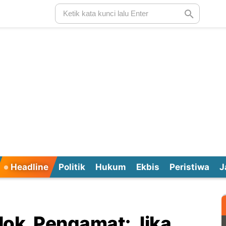
Headline
Politik
Hukum
Ekbis
Peristiwa
J
blok, Pengamat: Jika