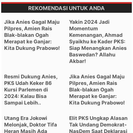
REKOMENDASI UNTUK ANDA
Jika Anies Gagal Maju
Yakin 2024 Jadi
Pilpres, Amien Rais
Momentum
Blak-blakan Ogah
Kemenangan, Ahmad
Merapat ke Ganjar:
Syaikhu ke Kader PKS:
Kita Dukung Prabowo!
Siap Menangkan Anies
Baswedan? Allahu
Akbar!
Resmi Dukung Anies,
Jika Anies Gagal Maju
PKS Udah Keker 86
Pilpres, Amien Rais
Kursi Parlemen di
Blak-blakan Ogah
2024: Kalau Bisa
Merapat ke Ganjar:
Sampai Lebih..
Kita Dukung Prabowo!
Utang Era Jokowi
Elit PKS Ungkap Alasan
Melonjak, Doktor Tifa
Tak Undang Demokrat-
Heran Masih Ada
NasDem Saat Deklarasi