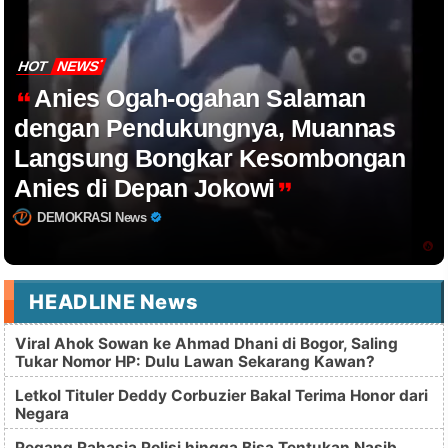
HOT
NEWS
Anies Ogah-ogahan Salaman
dengan Pendukungnya, Muannas
Langsung Bongkar Kesombongan
Anies di Depan Jokowi
DEMOKRASI News
HEADLINE News
Viral Ahok Sowan ke Ahmad Dhani di Bogor, Saling
Tukar Nomor HP: Dulu Lawan Sekarang Kawan?
Letkol Tituler Deddy Corbuzier Bakal Terima Honor dari
Negara
Pegang Rahasia Polisi hingga Bisa Tentukan Nasib