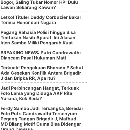
Bogor, Saling Tukar Nomor HP: Dulu
Lawan Sekarang Kawan?
Letkol Tituler Deddy Corbuzier Bakal
Terima Honor dari Negara
Pegang Rahasia Polisi hingga Bisa
Tentukan Nasib Aparat, Ini Alasan
Irjen Sambo Miliki Pengaruh Kuat
BREAKING NEWS: Putri Candrawathi
Diancam Pasal Hukuman Mati
Terkuak! Pengakuan Bharada E Sebut
Ada Gesekan Konflik Antara Brigadir
J dan Bripka RR, Apa itu?
Jadi Perbincangan Hangat, Terkuak
Foto Lama yang Diduga AKP Rita
Yuliana, Kok Beda?
Ferdy Sambo Jadi Tersangka, Beredar
Foto Putri Candrawathi Tersenyum
Pegang Tangan Brigadir J, Mafhud
MD Bilang Motif Cuma Bisa Didengar
Orang Dewasa