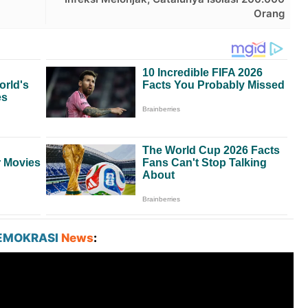
Orang
EMOKRASI
News
: