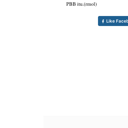
PBB itu.(rmol)
Like Face