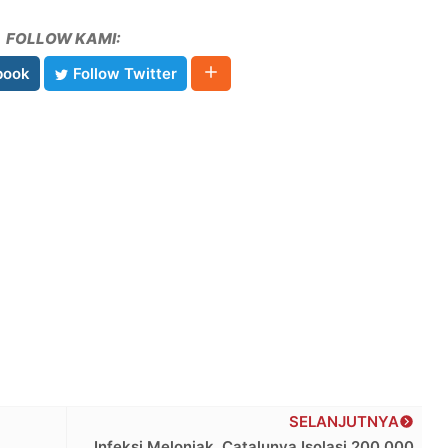
FOLLOW KAMI:
book
Follow Twitter
SELANJUTNYA
Infeksi Melonjak, Catalunya Isolasi 200.000