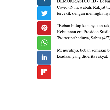
DEMOKRASI.CO.ID - Beban hi
Covid-19 mewabah. Rakyat tid
tercekik dengan meningkatnya 
“Beban hidup kebanyakan raky
Kehutanan era Presiden Sus
Twitter pribadinya, Sabtu (4/7)
Menurutnya, beban semakin b
keadaan yang diderita rakyat.