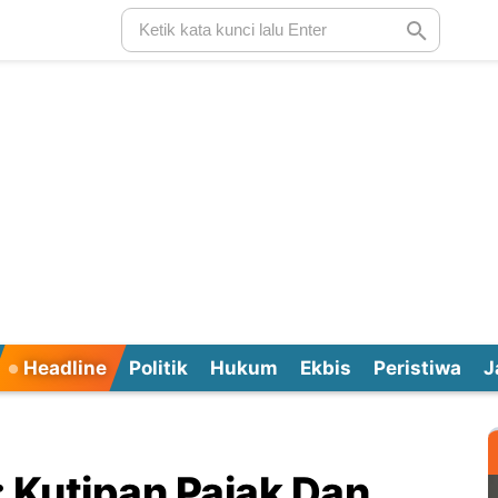
Headline
Politik
Hukum
Ekbis
Peristiwa
J
 Kutipan Pajak Dan