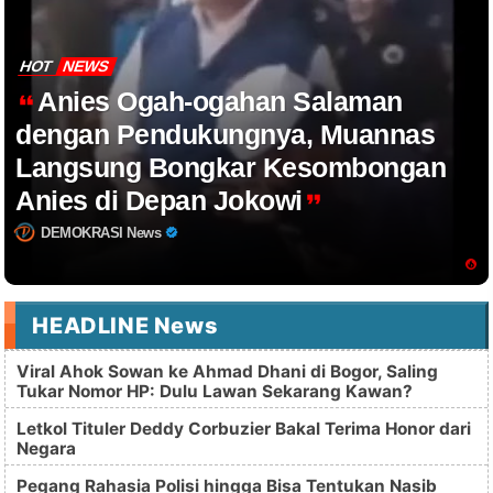
HOT
NEWS
Anies Ogah-ogahan Salaman
dengan Pendukungnya, Muannas
Langsung Bongkar Kesombongan
Anies di Depan Jokowi
DEMOKRASI News
HEADLINE News
Viral Ahok Sowan ke Ahmad Dhani di Bogor, Saling
Tukar Nomor HP: Dulu Lawan Sekarang Kawan?
Letkol Tituler Deddy Corbuzier Bakal Terima Honor dari
Negara
Pegang Rahasia Polisi hingga Bisa Tentukan Nasib