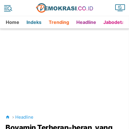
Home
Indeks
Trending
Headline
Jabodetab
Headline
Boyamin Terheran-heran, yang