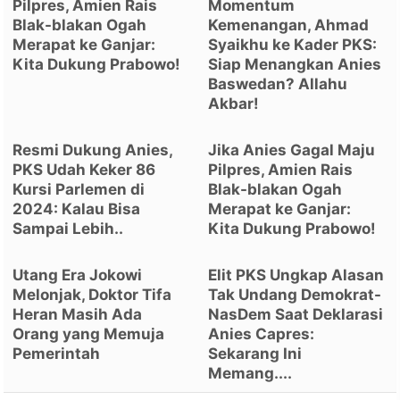
Pilpres, Amien Rais
Momentum
Blak-blakan Ogah
Kemenangan, Ahmad
Merapat ke Ganjar:
Syaikhu ke Kader PKS:
Kita Dukung Prabowo!
Siap Menangkan Anies
Baswedan? Allahu
Akbar!
Resmi Dukung Anies,
Jika Anies Gagal Maju
PKS Udah Keker 86
Pilpres, Amien Rais
Kursi Parlemen di
Blak-blakan Ogah
2024: Kalau Bisa
Merapat ke Ganjar:
Sampai Lebih..
Kita Dukung Prabowo!
Utang Era Jokowi
Elit PKS Ungkap Alasan
Melonjak, Doktor Tifa
Tak Undang Demokrat-
Heran Masih Ada
NasDem Saat Deklarasi
Orang yang Memuja
Anies Capres:
Pemerintah
Sekarang Ini
Memang....