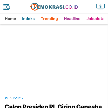
Home
Indeks
Trending
Headline
Jabodetab
Politik
Calon Presiden RI, Giring Ganesha