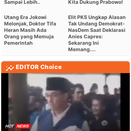
Sampai Lebih..
Kita Dukung Prabowo!
Utang Era Jokowi
Elit PKS Ungkap Alasan
Melonjak, Doktor Tifa
Tak Undang Demokrat-
Heran Masih Ada
NasDem Saat Deklarasi
Orang yang Memuja
Anies Capres:
Pemerintah
Sekarang Ini
Memang....
EDITOR Choice
HOT
NEWS