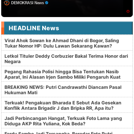
DEMOKRASI News
HEADLINE News
Viral Ahok Sowan ke Ahmad Dhani di Bogor, Saling
Tukar Nomor HP: Dulu Lawan Sekarang Kawan?
Letkol Tituler Deddy Corbuzier Bakal Terima Honor dari
Negara
Pegang Rahasia Polisi hingga Bisa Tentukan Nasib
Aparat, Ini Alasan Irjen Sambo Miliki Pengaruh Kuat
BREAKING NEWS: Putri Candrawathi Diancam Pasal
Hukuman Mati
Terkuak! Pengakuan Bharada E Sebut Ada Gesekan
Konflik Antara Brigadir J dan Bripka RR, Apa itu?
Jadi Perbincangan Hangat, Terkuak Foto Lama yang
Diduga AKP Rita Yuliana, Kok Beda?
Ferdy Sambo Jadi Tersangka, Beredar Foto Putri