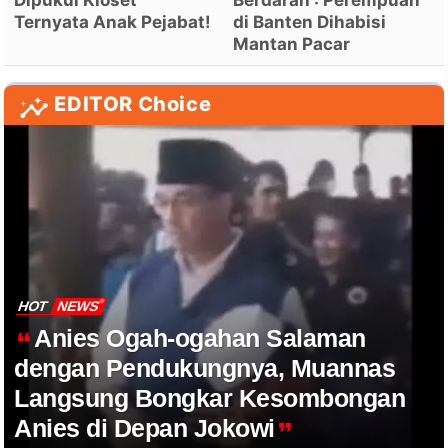
Dipukul Kloset
Berdarah': Perempuan
Ternyata Anak Pejabat!
di Banten Dihabisi
Mantan Pacar
EDITOR Choice
HOT
NEWS
Anies Ogah-ogahan Salaman
dengan Pendukungnya, Muannas
Langsung Bongkar Kesombongan
Anies di Depan Jokowi