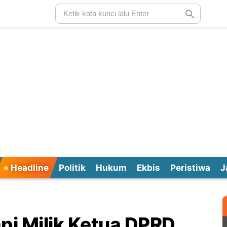
Headline
Politik
Hukum
Ekbis
Peristiwa
J
pi Milik Ketua DPRD