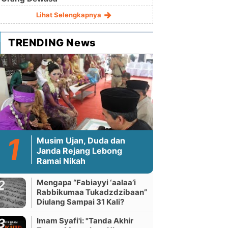
Lihat Selengkapnya
TRENDING News
Musim Ujan, Duda dan
Janda Rejang Lebong
Ramai Nikah
Mengapa “Fabiayyi ‘aalaa’i
Rabbikumaa Tukadzdzibaan”
Diulang Sampai 31 Kali?
Imam Syafi'i: "Tanda Akhir