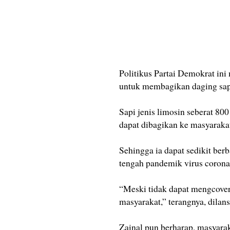
Politikus Partai Demokrat ini
untuk membagikan daging sap
Sapi jenis limosin seberat 80
dapat dibagikan ke masyarakat
Sehingga ia dapat sedikit ber
tengah pandemik virus corona 
“Meski tidak dapat mengcover s
masyarakat,” terangnya, dila
Zainal pun berharap, masyarak