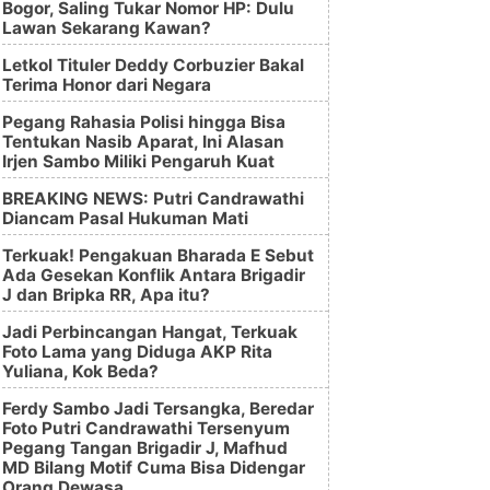
Bogor, Saling Tukar Nomor HP: Dulu
Lawan Sekarang Kawan?
Letkol Tituler Deddy Corbuzier Bakal
Terima Honor dari Negara
Pegang Rahasia Polisi hingga Bisa
Tentukan Nasib Aparat, Ini Alasan
Irjen Sambo Miliki Pengaruh Kuat
BREAKING NEWS: Putri Candrawathi
Diancam Pasal Hukuman Mati
Terkuak! Pengakuan Bharada E Sebut
Ada Gesekan Konflik Antara Brigadir
J dan Bripka RR, Apa itu?
Jadi Perbincangan Hangat, Terkuak
Foto Lama yang Diduga AKP Rita
Yuliana, Kok Beda?
Ferdy Sambo Jadi Tersangka, Beredar
Foto Putri Candrawathi Tersenyum
Pegang Tangan Brigadir J, Mafhud
MD Bilang Motif Cuma Bisa Didengar
Orang Dewasa