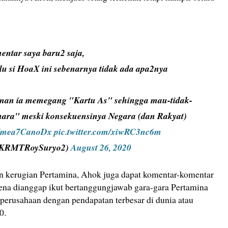
mentar saya baru2 saja,
u si HoaX ini sebenarnya tidak ada apa2nya
an ia memegang "Kartu As" sehingga mau-tidak-
ihara" meski konsekuensinya Negara (dan Rakyat)
co/mea7CanoDx
pic.twitter.com/xiwRC3nc6m
@KRMTRoySuryo2)
August 26, 2020
n kerugian Pertamina, Ahok juga dapat komentar-komentar
rena dianggap ikut bertanggungjawab gara-gara Pertamina
 perusahaan dengan pendapatan terbesar di dunia atau
0.