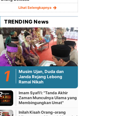
Lihat Selengkapnya
TRENDING News
Musim Ujan, Duda dan
Janda Rejang Lebong
Ramai Nikah
Imam Syafi'i: "Tanda Akhir
Zaman Munculnya Ulama yang
Membingungkan Umat"
Inilah Kisah Orang-orang