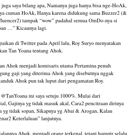
juga saya bilang apa, Namanya juga hanya bisa nge-HoAk,
nya cuman HoAk, Hanya karena didukung sama Buzzer2 (&
Influencer2) tampak “wow” padahal semua OmDo-nya si
ban …” Kicaunya lagi.
aikan di Twitter pada April lalu, Roy Suryo menyatakan
akan Tan Yoana tentang Ahok.
an Ahok menjadi komisaris utama Pertamina penuh
ggung gaji yang diterima Ahok yang disebutnya nggak
tanduk Ahok pun tak luput dari pengamatan Roy.
 @TanYoana ini saya setuju 1000%. Mulai dari
al, Gajinya yg tidak masuk akal, Cara2 pencitraan dirinya
ya yg tidak sopan, Sikapnya yg Abai & Arogan, Kalau
ar2 Keterlaluan” lanjutnya.
lannya Ahok, menjadi orang terkenal, tetapi hampir selalu