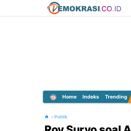
Home
Indeks
Trending
Dunia
Politik
Roy Suryo soal A