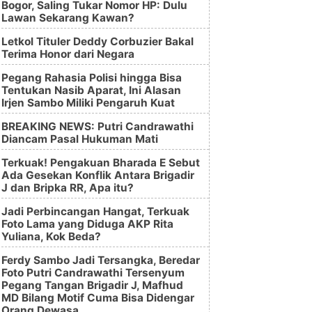
Bogor, Saling Tukar Nomor HP: Dulu
Lawan Sekarang Kawan?
Letkol Tituler Deddy Corbuzier Bakal
Terima Honor dari Negara
Pegang Rahasia Polisi hingga Bisa
Tentukan Nasib Aparat, Ini Alasan
Irjen Sambo Miliki Pengaruh Kuat
BREAKING NEWS: Putri Candrawathi
Diancam Pasal Hukuman Mati
Terkuak! Pengakuan Bharada E Sebut
Ada Gesekan Konflik Antara Brigadir
J dan Bripka RR, Apa itu?
Jadi Perbincangan Hangat, Terkuak
Foto Lama yang Diduga AKP Rita
Yuliana, Kok Beda?
Ferdy Sambo Jadi Tersangka, Beredar
Foto Putri Candrawathi Tersenyum
Pegang Tangan Brigadir J, Mafhud
MD Bilang Motif Cuma Bisa Didengar
Orang Dewasa