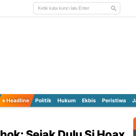
Headline
Politik
Hukum
Ekbis
Peristiwa
J
hok: Sejak Dulu Si Hoax