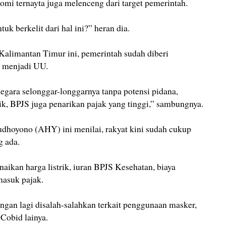
i ternayta juga melenceng dari target pemerintah.
uk berkelit dari hal ini?” heran dia.
l Kalimantan Timur ini, pemerintah sudah diberi
 menjadi UU.
gara selonggar-longgarnya tanpa potensi pidana,
rik, BPJS juga penarikan pajak yang tinggi,” sambungnya.
dhoyono (AHY) ini menilai, rakyat kini sudah cukup
g ada.
aikan harga listrik, iuran BPJS Kesehatan, biaya
masuk pajak.
angan lagi disalah-salahkan terkait penggunaan masker,
 Cobid lainya.