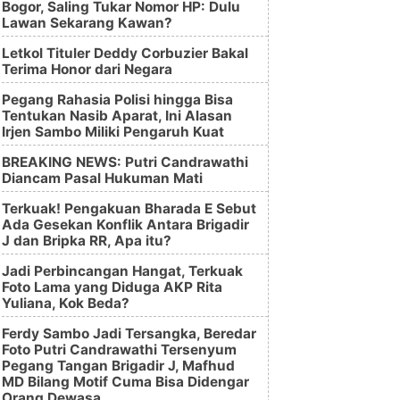
Bogor, Saling Tukar Nomor HP: Dulu
Lawan Sekarang Kawan?
Letkol Tituler Deddy Corbuzier Bakal
Terima Honor dari Negara
Pegang Rahasia Polisi hingga Bisa
Tentukan Nasib Aparat, Ini Alasan
Irjen Sambo Miliki Pengaruh Kuat
BREAKING NEWS: Putri Candrawathi
Diancam Pasal Hukuman Mati
Terkuak! Pengakuan Bharada E Sebut
Ada Gesekan Konflik Antara Brigadir
J dan Bripka RR, Apa itu?
Jadi Perbincangan Hangat, Terkuak
Foto Lama yang Diduga AKP Rita
Yuliana, Kok Beda?
Ferdy Sambo Jadi Tersangka, Beredar
Foto Putri Candrawathi Tersenyum
Pegang Tangan Brigadir J, Mafhud
MD Bilang Motif Cuma Bisa Didengar
Orang Dewasa