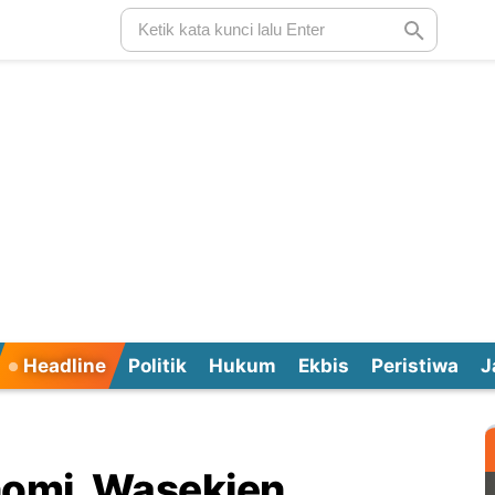
Headline
Politik
Hukum
Ekbis
Peristiwa
J
nomi, Wasekjen