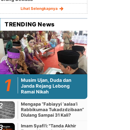
Lihat Selengkapnya
TRENDING News
Musim Ujan, Duda dan
Janda Rejang Lebong
Ramai Nikah
Mengapa “Fabiayyi ‘aalaa’i
Rabbikumaa Tukadzdzibaan”
Diulang Sampai 31 Kali?
Imam Syafi'i: "Tanda Akhir