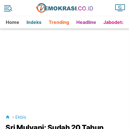
Home
Indeks
Trending
Headline
Jabodetab
Ekbis
Sri Mulyani: Sudah 20 Tahun