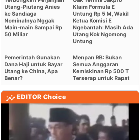
Terbongkar! Perjanjian
Gak Terima Jakpro
Utang-Piutang Anies
Klaim Formula E
ke Sandiaga
Untung Rp 5 M, Wakil
Nominalnya Nggak
Ketua Komisi E
Main-main Sampai Rp
Ngebantah: Masih Ada
50 Miliar
Utang Kok Ngomong
Untung
Pemerintah Gunakan
Menpan RB: Bukan
Dana Haji untuk Bayar
Semua Anggaran
Utang ke China, Apa
Kemiskinan Rp 500 T
Benar?
Terserap untuk Rapat
EDITOR Choice