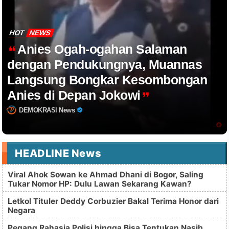
HOT
NEWS
Anies Ogah-ogahan Salaman
dengan Pendukungnya, Muannas
Langsung Bongkar Kesombongan
Anies di Depan Jokowi
DEMOKRASI News
HEADLINE News
Viral Ahok Sowan ke Ahmad Dhani di Bogor, Saling
Tukar Nomor HP: Dulu Lawan Sekarang Kawan?
Letkol Tituler Deddy Corbuzier Bakal Terima Honor dari
Negara
Pegang Rahasia Polisi hingga Bisa Tentukan Nasib