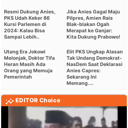
Resmi Dukung Anies,
Jika Anies Gagal Maju
PKS Udah Keker 86
Pilpres, Amien Rais
Kursi Parlemen di
Blak-blakan Ogah
2024: Kalau Bisa
Merapat ke Ganjar:
Sampai Lebih..
Kita Dukung Prabowo!
Utang Era Jokowi
Elit PKS Ungkap Alasan
Melonjak, Doktor Tifa
Tak Undang Demokrat-
Heran Masih Ada
NasDem Saat Deklarasi
Orang yang Memuja
Anies Capres:
Pemerintah
Sekarang Ini
Memang....
EDITOR Choice