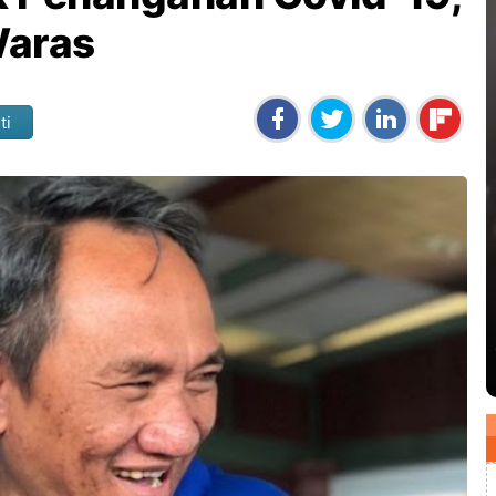
Waras
ti