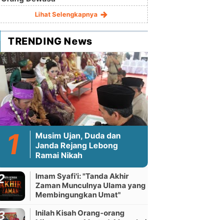
Lihat Selengkapnya
TRENDING News
Musim Ujan, Duda dan
Janda Rejang Lebong
Ramai Nikah
Imam Syafi'i: "Tanda Akhir
Zaman Munculnya Ulama yang
Membingungkan Umat"
Inilah Kisah Orang-orang