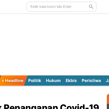
Headline
Politik
Hukum
Ekbis
Peristiwa
J
uk Penanganan Covid-19,