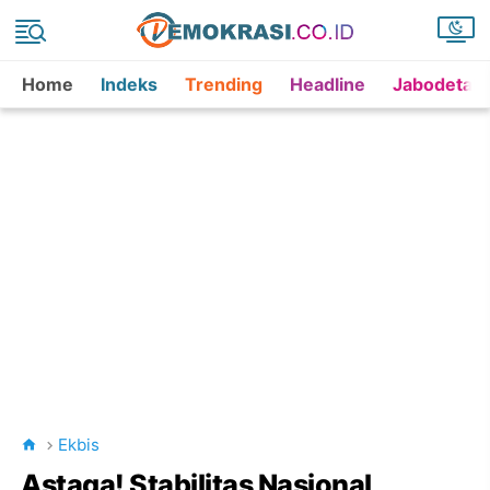
Home
Indeks
Trending
Headline
Jabodetab
Ekbis
Astaga! Stabilitas Nasional