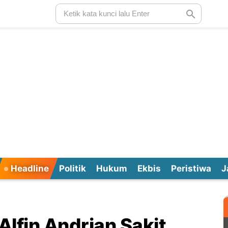
Headline
Politik
Hukum
Ekbis
Peristiwa
J
lfin Andrian Sakit