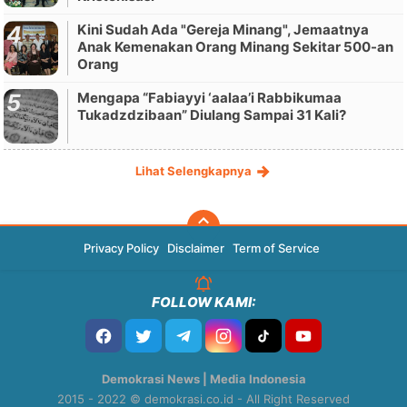
Kini Sudah Ada "Gereja Minang", Jemaatnya
Anak Kemenakan Orang Minang Sekitar 500-an
Orang
Mengapa “Fabiayyi ‘aalaa’i Rabbikumaa
Tukadzdzibaan” Diulang Sampai 31 Kali?
Lihat Selengkapnya
Privacy Policy
Disclaimer
Term of Service
FOLLOW KAMI:
Demokrasi News | Media Indonesia
2015 - 2022 © demokrasi.co.id - All Right Reserved